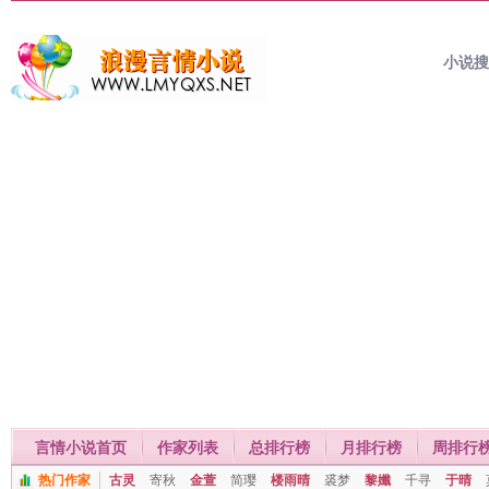
小说
言情小说首页
作家列表
总排行榜
月排行榜
周排行
热门作家
古灵
寄秋
金萱
简璎
楼雨晴
裘梦
黎孅
千寻
于晴