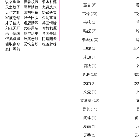
误会重重
青春校园
细水长流
葳旻
(6)
天之娇子
黑帮情仇
患得患失
天作之和
因祸得福
协议买卖
韦伶
(23)
韦
家族恩怨
浪子回头
久别重逢
韦弦
(1)
才子佳人
虐恋情深
异国情缘
幻想天开
女扮男装
你情我愿
唯妮
(3)
杀手情缘
架空历史
异国奇缘
假凤虚凰
破案悬疑
阴错阳差
维珍妮
(3)
强取豪夺
爱恨交织
魂驰梦移
卫妮
(1)
卫
豪门恩怨
未加
(1)
尉泱
(1)
蔚湛
(18)
魏
文娟
(6)
文
文雯
(1)
文逸晴
(19)
雯琪
(15)
问蝶
(1)
问
巫雨
(1)
无香
(5)
无