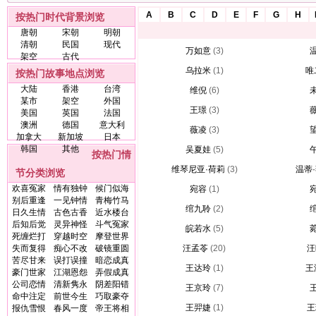
A
B
C
D
E
F
G
H
按热门时代背景浏览
唐朝
宋朝
明朝
清朝
民国
现代
万如意
(3)
架空
古代
乌拉米
(1)
唯
按热门故事地点浏览
大陆
香港
台湾
维倪
(6)
某市
架空
外国
王璟
(3)
美国
英国
法国
澳洲
德国
意大利
薇凌
(3)
加拿大
新加坡
日本
韩国
其他
吴夏娃
(5)
按热门情
维琴尼亚·荷莉
(3)
温蒂
节分类浏览
欢喜冤家
情有独钟
候门似海
宛容
(1)
别后重逢
一见钟情
青梅竹马
绾九聆
(2)
日久生情
古色古香
近水楼台
后知后觉
灵异神怪
斗气冤家
皖若水
(5)
死缠烂打
穿越时空
摩登世界
失而复得
痴心不改
破镜重圆
汪孟苓
(20)
汪
苦尽甘来
误打误撞
暗恋成真
王达玲
(1)
王
豪门世家
江湖恩怨
弄假成真
公司恋情
清新隽永
阴差阳错
王京玲
(7)
命中注定
前世今生
巧取豪夺
王羿婕
(1)
王
报仇雪恨
春风一度
帝王将相