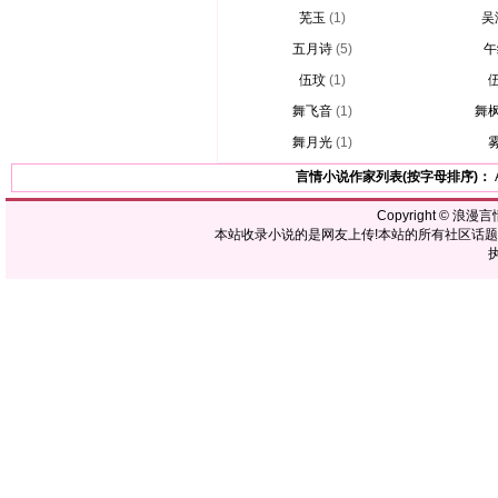
芜玉
(1)
吴
五月诗
(5)
午
伍玟
(1)
舞飞音
(1)
舞
舞月光
(1)
言情小说作家列表(按字母排序)：
Copyright ©
浪漫言
本站收录小说的是网友上传!本站的所有社区话
执