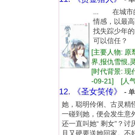
... 在城
情感，以最
找失踪少年
可以信任？ 
[主要人物: 原
界,报仇雪恨,
[时代背景: 现代
-09-21] [人气
12. 《圣女笑传》
- 
她，聪明伶俐、古灵精
一碰到她，便会发生意
还一直叫她“ 剩女”？
且又硬要送她回家。不