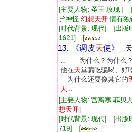
[主要人物: 圣王 玫瑰 ]
异神怪,
幻想
天
开
,情有
[时代背景: 现代] [出版时间:
1621] [
13. 《调皮
天
使》
- 
... 为什么？为什
他在
天
堂骗吃骗喝、
为什么还要像其它的
天
...
[主要人物: 宫离寒 菲贝儿
想
天
开
]
[时代背景: 现代] [出版时间:
719] [