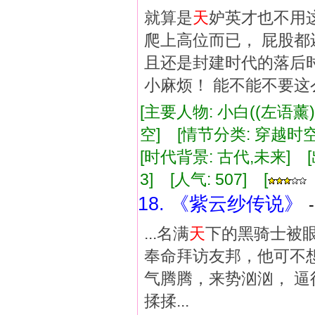
就算是
天
妒英才也不用
爬上高位而已， 屁股都
且还是封建时代的落后时
小麻烦！ 能不能不要这
[主要人物: 小白((左语薰
空] [情节分类: 穿越时空
[时代背景: 古代,未来] [出版
3] [人气: 507] [
18. 《紫云纱传说》
...名满
天
下的黑骑士被眼
奉命拜访友邦，他可不想
气腾腾，来势汹汹， 逼
揉揉...