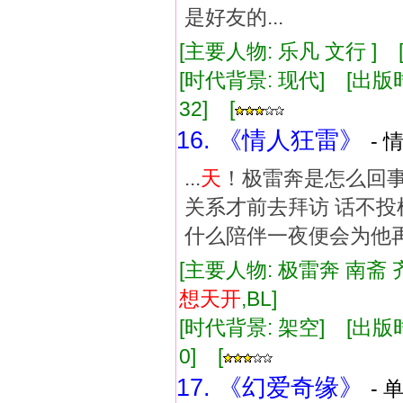
是好友的...
[主要人物: 乐凡 文行 ]
[时代背景: 现代] [出版时间:
32] [
16. 《情人狂雷》
- 
...
天
！极雷奔是怎么回事
关系才前去拜访 话不投机便
什么陪伴一夜便会为他
[主要人物: 极雷奔 南斋
想
天
开
,BL]
[时代背景: 架空] [出版时间:
0] [
17. 《幻爱奇缘》
- 