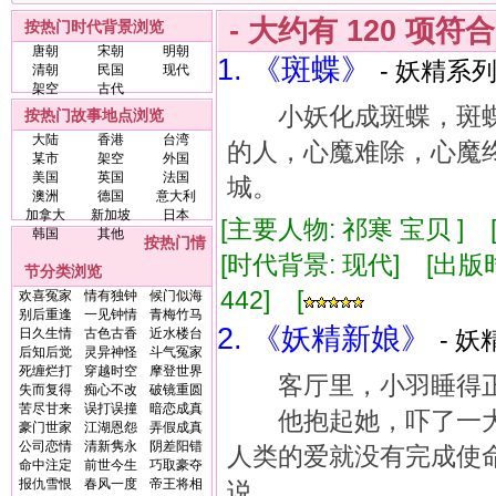
- 大约有
120
项符
按热门时代背景浏览
唐朝
宋朝
明朝
1. 《斑蝶》
- 妖精系列
清朝
民国
现代
架空
古代
小妖化成斑蝶，斑蝶
按热门故事地点浏览
大陆
香港
台湾
的人，心魔难除，心魔终
某市
架空
外国
美国
英国
法国
城。
澳洲
德国
意大利
加拿大
新加坡
日本
[主要人物: 祁寒 宝贝 ]
韩国
其他
按热门情
[时代背景: 现代] [出版时间:
节分类浏览
442] [
欢喜冤家
情有独钟
候门似海
别后重逢
一见钟情
青梅竹马
2. 《妖精新娘》
日久生情
古色古香
近水楼台
- 妖
后知后觉
灵异神怪
斗气冤家
死缠烂打
穿越时空
摩登世界
客厅里，小羽睡得正
失而复得
痴心不改
破镜重圆
苦尽甘来
误打误撞
暗恋成真
他抱起她，吓了一大
豪门世家
江湖恩怨
弄假成真
公司恋情
清新隽永
阴差阳错
人类的爱就没有完成使
命中注定
前世今生
巧取豪夺
报仇雪恨
春风一度
帝王将相
说……