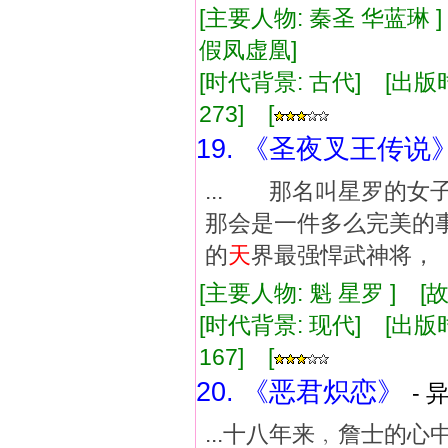
[主要人物: 秦圣 华蓝琳 
假凤虚凰]
[时代背景: 古代] [出版时间:
273] [
19. 《圣夜叉王传说
... 那名叫星罗的
那会是一件多么完美
的
天
界最强悍武神将，
[主要人物: 魁 星罗 ] 
[时代背景: 现代] [出版时间:
167] [
20. 《恶君炽恋》
- 
...十八年来﹐詹士的