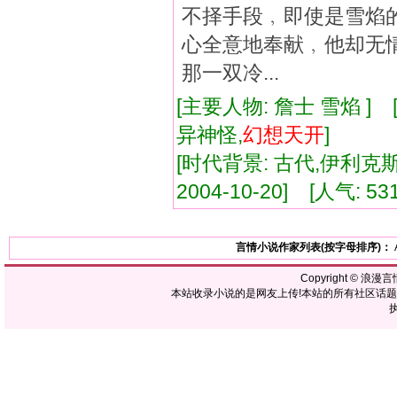
不择手段﹐即使是雪焰
心全意地奉献﹐他却无
那一双冷...
[主要人物: 詹士 雪焰 ]
异神怪,
幻想
天
开
]
[时代背景: 古代,伊利克斯星
2004-10-20] [人气: 53
言情小说作家列表(按字母排序)：
Copyright ©
浪漫言
本站收录小说的是网友上传!本站的所有社区话
执