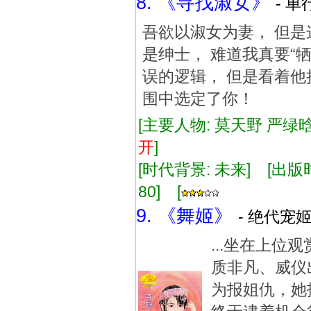
8. 《寻找淑女》
- 单
吾欲以淑女为妻， 但是
是绅士， 难道我真要“
误的逻辑， 但是看着他
围中选定了你！
[主要人物: 莫天野 严绿
开
]
[时代背景: 未来] [出版时间:
80] [
9. 《舞姬》
- 绝代宠姬
...坐在上
质非凡、威仪
为报姐仇，她