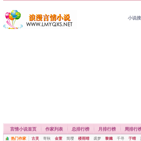
小说
言情小说首页
作家列表
总排行榜
月排行榜
周排行
热门作家
古灵
寄秋
金萱
简璎
楼雨晴
裘梦
黎孅
千寻
于晴