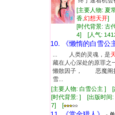
终于逮着机会行
[主要人物: 夏
香,
幻想
天
开
[时代背景: 古代]
4] [人气: 141
10. 《懒惰的白雪公
... 人类的灵魂，是
藏在人心深处的原
懒散因子， 恶魔阐
雪...
[主要人物: 白雪公主 ] 
[时代背景: ] [出版时间: 2
7] [
11. 《赏金猎人》
- 