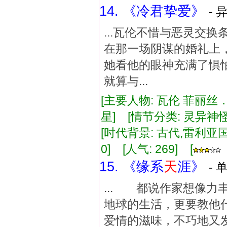
14. 《冷君挚爱》
- 
...瓦伦不惜与恶灵交
在那一场阴谋的婚礼上
她看他的眼神充满了惧
就算与...
[主要人物: 瓦伦 菲丽丝
星] [情节分类: 灵异神怪
[时代背景: 古代,雷利亚国] 
0] [人气: 269] [
15. 《缘系
天
涯》
- 
... 都说作家想像
地球的生活，更要教他
爱情的滋味，不巧地又