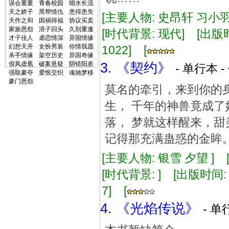
误会重重
青春校园
细水长流
天之娇子
黑帮情仇
患得患失
[主要人物: 史昂轩 习小羽
天作之和
因祸得福
协议买卖
家族恩怨
浪子回头
久别重逢
[时代背景: 现代] [出版时间:
才子佳人
虐恋情深
异国情缘
幻想天开
女扮男装
你情我愿
1022] [
杀手情缘
架空历史
异国奇缘
假凤虚凰
破案悬疑
阴错阳差
3. 《契约》
- 单行本 -
强取豪夺
爱恨交织
魂驰梦移
豪门恩怨
莫名的牵引，来到你的身
生， 千年的神兽竟成了
落， 梦就这样醒来，甜
记得那充满蛊惑的金眸
[主要人物: 银雪 夕望 ] 
[时代背景: ] [出版时间: 2
7] [
4. 《光焰传说》
- 单