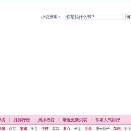
小说搜索：
行榜
月排行榜
周排行榜
最近更新列表
作家人气排行
雨晴
裘梦
黎孅
千寻
于晴
莫颜
典心
子纹
明星
阳光晴子
凯琍
谢