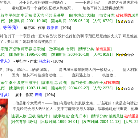
贤惠 还不足以弥补她惟一的缺点， ——不裹足吗? 新婚之夜遭夫君强
家。 谁知五年后一个自称失忆者来到她家， 给她平静的生活再掀波澜……
申叔华 平芯红 申元禄 吴天浩 巧芸 吕慕星] [故事地点: 大陆] [情节分类:
破镜重圆
,苦
] [出版时间: 2001-10-00] [发布时间: 2005-05-13] [人气: 6729] [
婆，等等我》
- 单行本 - 作家:
欧阳青
- [10%]
封信 打了一个寒颤 她一直对自己说 没什么好怕的啊 宗翔已经是她的丈夫了 可是他
了，要回国了 她就要等着被抛弃了
岳宗翔 严必玮 柯守容 岳宗瀚] [故事地点: 台湾] [情节分类:
破镜重圆
]
] [出版时间: 1995-06-00] [发布时间: 2004-10-18] [人气: 9181] [
号情人》
- 单行本 - 作家:
艳文莉
- [10%]
叛逆、狂放、骚冶……酷爱游戏， 是PUB里最耀眼诱人的一簇魅火， 情人档
间！ 因为，她从不相信感官动物…… 直到遇上他， 棋逢敌...
司家尘 桑亚 夏芝兰 牧平] [故事地点: 台湾] [情节分类: 未婚生子,
破镜重圆
]
] [出版时间: 1997-11-00] [发布时间: 2004-09-27] [人气: 2273] [
曾相识》
- 展中 - 作家:
席绢
- [10%]
...他是那个意思吗？——他们有最密切的肌肤之亲……该死的！就是这句话
不是轻易会与人热络的人，更不可能随便与人亲吻，除非他对她很重要。他重要
[主要人物: 卫极 裴红叶 ] [故事地点: 台湾,日本] [情节分类: 破案悬疑,
破镜重
[时代背景: 现代] [出版时间: 1999-04-01] [发布时间: 2004-11-13] [人气: 22