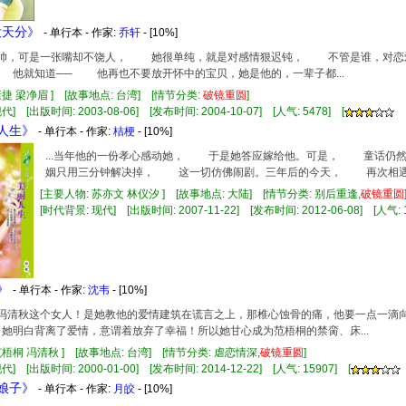
没天分》
- 单行本 - 作家:
乔轩
- [10%]
他很帅，可是一张嘴却不饶人， 她很单纯，就是对感情狠迟钝， 不管是谁，对
他就知道── 他再也不要放开怀中的宝贝，她是他的，一辈子都...
康捷 梁净眉 ] [故事地点: 台湾] [情节分类:
破镜重圆
]
] [出版时间: 2003-08-06] [发布时间: 2004-10-07] [人气: 5478] [
丽人生》
- 单行本 - 作家:
桔梗
- [10%]
...当年他的一份孝心感动她， 于是她答应嫁给他。可是， 童话仍
姻只用三分钟解决掉， 这一切仿佛闹剧。三年后的今天， 再次相遇时
[主要人物: 苏亦文 林仪汐 ] [故事地点: 大陆] [情节分类: 别后重逢,
破镜重圆
[时代背景: 现代] [出版时间: 2007-11-22] [发布时间: 2012-06-08] [人气: 1
》
- 单行本 - 作家:
沈韦
- [10%]
透了冯清秋这个女人！是她教他的爱情建筑在谎言之上，那椎心蚀骨的痛，他要一点一
 她明白背离了爱情，意谓着放弃了幸福！所以她甘心成为范梧桐的禁脔、床...
范梧桐 冯清秋 ] [故事地点: 台湾] [情节分类: 虐恋情深,
破镜重圆
]
] [出版时间: 2000-01-00] [发布时间: 2014-12-22] [人气: 15907] [
脚娘子》
- 单行本 - 作家:
月皎
- [10%]