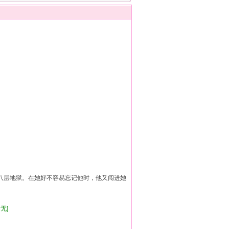
层地狱。在她好不容易忘记他时，他又闯进她
暂无]