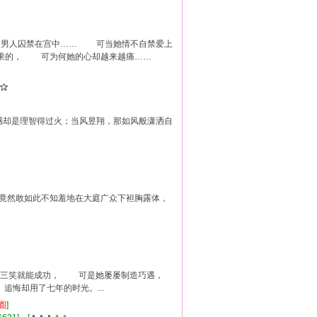
男人囚禁在宫中…… 可当她情不自禁爱上
果的， 可为何她的心却越来越痛……
情感却是理智得过火；当风昱翔，那如风般潇洒自
竟然敢如此不知羞地在大庭广众下袒胸露体，
不过三笑就能成功， 可是她屡屡制造巧遇，
却用了七年的时光。...
圆
]