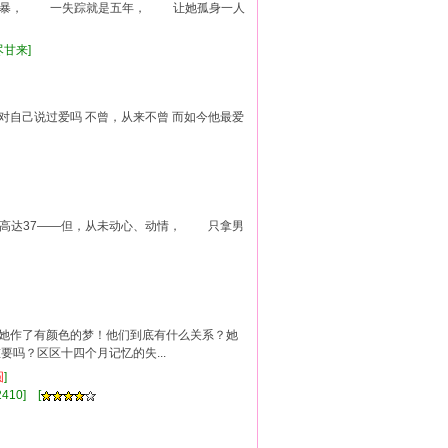
暴， 一失踪就是五年， 让她孤身一人
尽甘来]
曾对自己说过爱吗 不曾，从来不曾 而如今他最爱
案高达37——但，从未动心、动情， 只拿男
让她作了有颜色的梦！他们到底有什么关系？她
吗？区区十四个月记忆的失...
圆
]
410] [