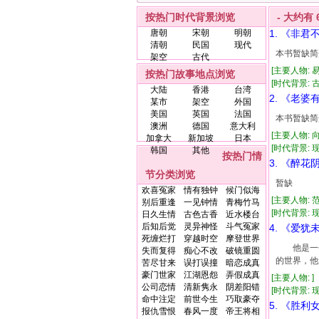
按热门时代背景浏览
- 大约有
唐朝
宋朝
明朝
1. 《非君
清朝
民国
现代
本书暂缺简
架空
古代
[主要人物: 
按热门故事地点浏览
[时代背景: 古代
大陆
香港
台湾
2. 《老婆
某市
架空
外国
美国
英国
法国
本书暂缺简
澳洲
德国
意大利
[主要人物: 
加拿大
新加坡
日本
[时代背景: 现代
韩国
其他
按热门情
3. 《醉花
节分类浏览
暂缺
欢喜冤家
情有独钟
候门似海
[主要人物: 
别后重逢
一见钟情
青梅竹马
[时代背景: 现代
日久生情
古色古香
近水楼台
后知后觉
灵异神怪
斗气冤家
4. 《爱犹
死缠烂打
穿越时空
摩登世界
他是一个
失而复得
痴心不改
破镜重圆
的世界，他
苦尽甘来
误打误撞
暗恋成真
豪门世家
江湖恩怨
弄假成真
[主要人物: 
公司恋情
清新隽永
阴差阳错
[时代背景: 现
命中注定
前世今生
巧取豪夺
5. 《胜利
报仇雪恨
春风一度
帝王将相