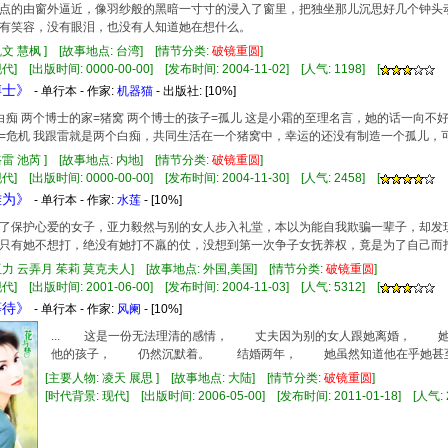
点的由窗外逼近，像羽纱般的黑暗一寸寸的浸入了窗里，把独坐那儿沉思好几个钟头
有笑容，没有眼泪，也没有人知道她在想什么。
凯文 慧枫 ] [故事地点: 台湾] [情节分类:
破镜重圆
]
] [出版时间: 0000-00-00] [发布时间: 2004-11-02] [人气: 1198] [
博士》
- 单行本 - 作家:
机器猫
- 出版社:
[10%]
白痴 两个博士的家=猪窝 两个博士的孩子=孤儿 这是小霜的至理名言，她的话一向不
=危机 我跟雷就是两个白痴，共同生活在一个猪窝中，幸运的还没有制造一个孤儿，
骆雷 池芮 ] [故事地点: 内地] [情节分类:
破镜重圆
]
] [出版时间: 0000-00-00] [发布时间: 2004-11-30] [人气: 2458] [
难为》
- 单行本 - 作家:
水莲
- [10%]
了保护心爱的女子，亚力毅然与别的女人步入礼堂，本以为能自我欺骗一辈子，却发现自己
只有她不想打，绝没有她打不羸的仗，没想到第一次争子女抚养权，竟是为了自己而
亚力 云弄月 茱莉 莫克夫人] [故事地点: 外国,美国] [情节分类:
破镜重圆
]
] [出版时间: 2001-06-00] [发布时间: 2004-11-03] [人气: 5312] [
等待》
- 单行本 - 作家:
风阑
- [10%]
... 这是一份无法理清的感情， 丈夫因为别的女人跟她离婚， 
他的孩子， 仍然沉默着。 结婚两年， 她虽然知道他在乎她甚至宠
[主要人物: 凌天 展思 ] [故事地点: 大陆] [情节分类:
破镜重圆
]
[时代背景: 现代] [出版时间: 2006-05-00] [发布时间: 2011-01-18] [人气: 2