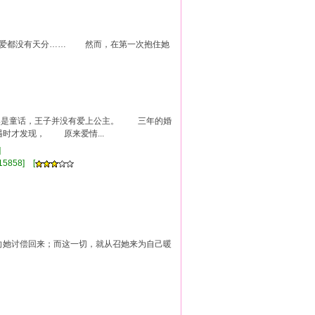
恋爱都没有天分…… 然而，在第一次抱住她
然是童话，王子并没有爱上公主。 三年的婚
才发现， 原来爱情...
]
5858] [
滴向她讨偿回来；而这一切，就从召她来为自己暖