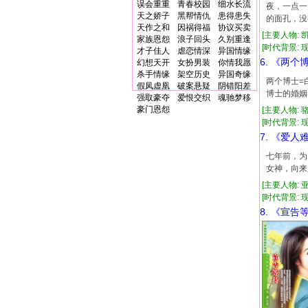
误会重重
青春校园
细水长流
夜，一点一
天之娇子
黑帮情仇
患得患失
的面孔，没
天作之和
因祸得福
协议买卖
[主要人物: 
家族恩怨
浪子回头
久别重逢
[时代背景: 现代
才子佳人
虐恋情深
异国情缘
6. 《两个
幻想天开
女扮男装
你情我愿
杀手情缘
架空历史
异国奇缘
两个博士=
假凤虚凰
破案悬疑
阴错阳差
博士的婚姻
强取豪夺
爱恨交织
魂驰梦移
豪门恩怨
[主要人物: 
[时代背景: 现代
7. 《爱人
七年前，为
女神，向来
[主要人物: 
[时代背景: 现代
8. 《宣告