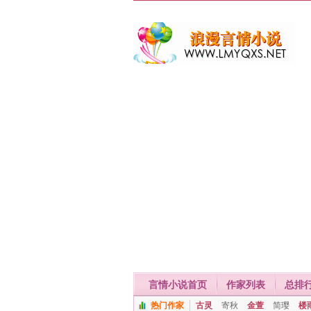
言情小说首页
作家列表
总排
热门作家
古灵
寄秋
金萱
简璎
楼