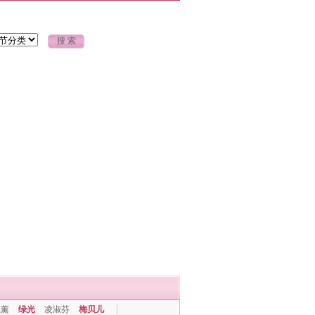
上薰
绿光
凌淑芬
梅贝儿