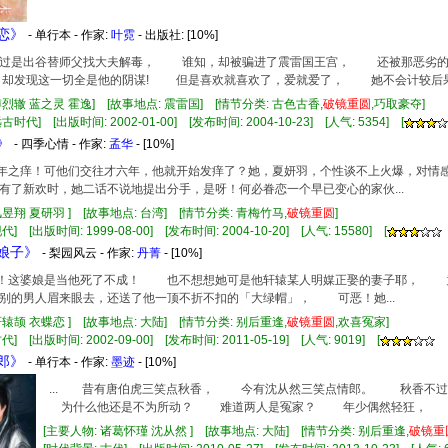
君恋》
- 单行本 - 作家:
叶霓
- 出版社:
[10%]
是出谷替师父找大夫解毒， 谁知，却被骗进了震雷国王宫， 还被那恶劣的
却发现这一切全是他的阴谋! 但是喜欢就喜欢了，爱就爱了， 她不会计较后
傅烈辙 蓝之灵 霍逸] [故事地点: 震雷国] [情节分类: 古色古香,
破镜重圆
,巧取豪夺]
古时代] [出版时间: 2002-01-00] [发布时间: 2004-10-23] [人气: 5354] [
》
- 四季心情 - 作家:
孟华
- [10%]
有七年之痒！可他们交往才六年，他就开始发痒了？她，夏妍羽，个性谈不上火爆，对
有了新欢时，她二话不说地提出分手，是呀！何必眷恋一个早已变心的家伙...
风昱翔 夏研羽 ] [故事地点: 台湾] [情节分类: 青梅竹马,
破镜重圆
]
] [出版时间: 1999-08-00] [发布时间: 2004-10-20] [人气: 15580] [
网娘子》
- 梨园风云 - 作家:
丹菁
- [10%]
哎呀！这婆娘是当他死了不成！ 也不想想她可是他轩辕某人明媒正娶的妻子耶， 
的男人眉来眼去，还送了他一顶不折不扣的「大绿帽」， 可恶！她...
轩辕颉 衣蝶恋 ] [故事地点: 大陆] [情节分类: 别后重逢,
破镜重圆
,欢喜冤家]
] [出版时间: 2002-09-00] [发布时间: 2011-05-19] [人气: 9019] [
情郎》
- 单行本 - 作家:
墨迹
- [10%]
... 昔有唐伯虎三笑点秋香， 今有沈从然三笑点情郎。 秋香
为什么他还是不为所动？ 难道两人是冤家？ 年少偶然轻狂， 追悔
[主要人物: 诸葛怀瑾 沈从然 ] [故事地点: 大陆] [情节分类: 别后重逢,
破镜重