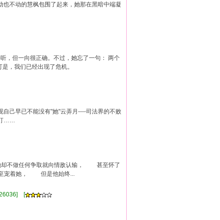
动也不动的慧枫包围了起来，她那在黑暗中端凝
好听，但一向很正确。不过，她忘了一句： 两个
可是，我们已经出现了危机。
早已不能没有"她"云弄月----司法界的不败
打……
她却不做任何争取就向情敌认输， 甚至怀了
着她， 但是他始终...
6036] [