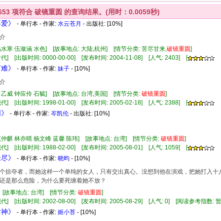
653
项符合
破镜重圆
的查询结果。(用时：0.0059秒)
不爱》
- 单行本 - 作家:
水云苍月
- 出版社:
[10%]
介
易水寒 伍潋涵 水色] [故事地点: 大陆,杭州] [情节分类: 苦尽甘来,
破镜重圆
]
] [出版时间: 0000-00-00] [发布时间: 2004-11-08] [人气: 2403] [
有难》
- 单行本 - 作家:
妹子
- [10%]
介
向乙威 钟应伶 石毓] [故事地点: 台湾,美国] [情节分类:
破镜重圆
]
] [出版时间: 1998-01-00] [发布时间: 2005-02-18] [人气: 2388] [
阴》
- 单行本 - 作家:
岑凯伦
- 出版社:
[10%]
范仲麒 林亦晴 杨文峰 蓝馨 陈玮] [故事地点: 台湾] [情节分类:
破镜重圆
]
] [出版时间: 1988-02-00] [发布时间: 2005-08-01] [人气: 1059] [
未尽》
- 单行本 - 作家:
晓昀
- [10%]
掠夺者，而她这样一个单纯的女人，只有交出真心。没想到他在演戏，把她打入十八
还是那么危险，为什么要死缠着她不放？
] [故事地点: 台湾] [情节分类:
破镜重圆
]
代] [出版时间: 2002-08-00] [发布时间: 2005-08-29] [人气: 0] [阅读参考指数: 
女神》
- 单行本 - 作家:
姬小苔
- [10%]