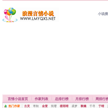
小说
言情小说首页
作家列表
总排行榜
月排行榜
周排行
热门作家
古灵
寄秋
金萱
简璎
楼雨晴
裘梦
黎孅
千寻
于晴