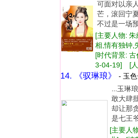
可面对以亲
芒，滚回宁
不过是一场预
[主要人物: 朱
相,情有独钟
[时代背景: 古
3-04-19] [人
14. 《驭琳琅》
- 玉色
...玉
敢大肆
却让那贪
是七王爷
[主要人物