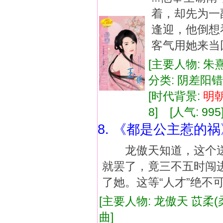
着，却先为一
逢迎，他倒想
客气用她来当回
[主要人物: 朱
分类: 阴差阳
[时代背景:
明
8] [人气: 995
8. 《都是公主惹的祸
龙傲天知道，这个送上
就罢了，竟三不五时闯
了她。这等“人才”绝不
[主要人物: 龙傲天 苡柔(
曲]