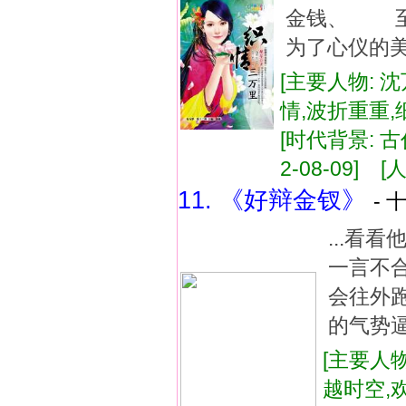
金钱、 
为了心仪的美
[主要人物: 沈
情,波折重重
[时代背景: 古
2-08-09] [人
11. 《好辩金钗》
- 
...看
一言不
会往外
的气势逼
[主要人物
越时空,