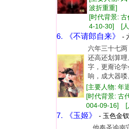
波折重重]
[时代背景: 古
4-10-30] [人
6. 《不请郎自来》
-
六年三十七两
还高还划算哩
字，更甭论学
响，成大器喽
[主要人物: 年
[时代背景: 古代
004-09-16]
7. 《玉姬》
- 玉色金钗
...他奉圣