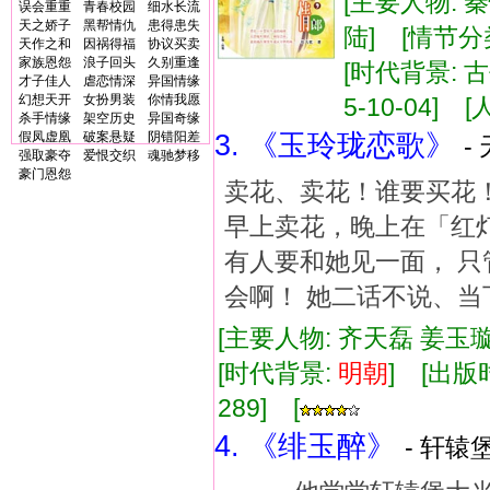
[主要人物: 
误会重重
青春校园
细水长流
天之娇子
黑帮情仇
患得患失
陆] [情节
天作之和
因祸得福
协议买卖
家族恩怨
浪子回头
久别重逢
[时代背景: 古
才子佳人
虐恋情深
异国情缘
幻想天开
女扮男装
你情我愿
5-10-04] [
杀手情缘
架空历史
异国奇缘
假凤虚凰
破案悬疑
阴错阳差
3. 《玉玲珑恋歌》
-
强取豪夺
爱恨交织
魂驰梦移
豪门恩怨
卖花、卖花！谁要买花！
早上卖花，晚上在「红灯
有人要和她见一面， 只
会啊！ 她二话不说、
[主要人物: 齐天磊 姜玉璇
[时代背景:
明朝
] [出版时
289] [
4. 《绯玉醉》
- 轩辕堡