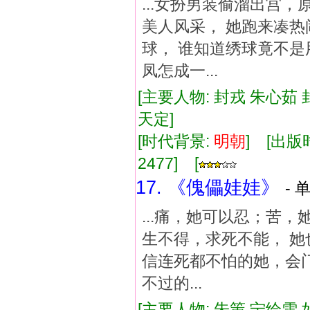
...女扮男装偷溜出宫
美人风采， 她跑来凑
球， 谁知道绣球竟不是
凤怎成一...
[主要人物: 封戎 朱心茹 
天定]
[时代背景:
明朝
] [出版时
2477] [
17. 《傀儡娃娃》
- 
...痛，她可以忍；苦
生不得，求死不能， 她
信连死都不怕的她，会
不过的...
[主要人物: 朱策 宁绘雪 