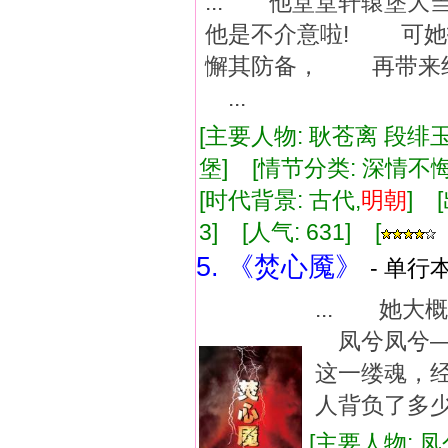
... 他堂堂轩辕
他是不介意啦! 可
懈其防备， 再带来
...
[主要人物: 耿苍离 段绯玉
堡] [情节分类: 深情不
[时代背景: 古代,
明朝
] 
3] [人气: 631] [
5. 《焚心魇》
- 单行本
... 她
凤兮凤兮
这一缕魂，
人背负了多少
[主要人物: 凤