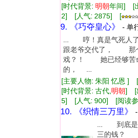
[时代背景:
明朝
年间] [出
2] [人气: 2875] [
9. 《巧夺皇心》
- 单
... 哼！真是气死
跟老爷交代了， 那个
戏？！ 她已经够苦
的， ...
[主要人物: 朱阳 忆恩 ]
[时代背景: 古代,
明朝
] 
5] [人气: 900] [阅读
10. 《织情三万里》
... 到
三的钱？ 