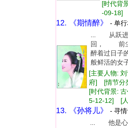
[时代背景
-09-18]
12. 《期情醉》
- 单行
... 从
回， 前尘
醉着过日子
般鲜活的女子
[主要人物: 
府] [情节分
[时代背景: 古
5-12-12] [
13. 《孙将儿》
- 寻情
... 他