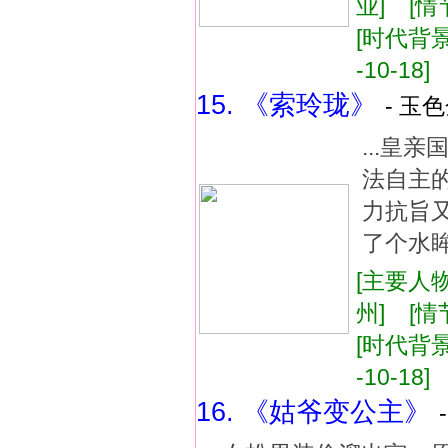
业] [
[时代背景
-10-18]
15. 《索玲珑》
- 玉色
...皇
法自主
力抗旨
了个水眸
[主要人物
州] [
[时代背景
-10-18]
16. 《姑爷变公主》