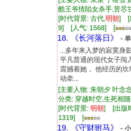
酷王爷情陷女杀手,苦尽
[时代背景: 古代,
明朝
] 
9] [人气: 1568] [
18. 《长河落日》
- 
...多年来入梦的寂寞身
平凡普通的现代女子闯
震撼着她， 他经历的坎
动牵...
[主要人物: 朱朝夕 叶念念
分类: 穿越时空,生死相
[时代背景:
明朝
] [出版时
1319] [
19. 《守财驸马》
- 