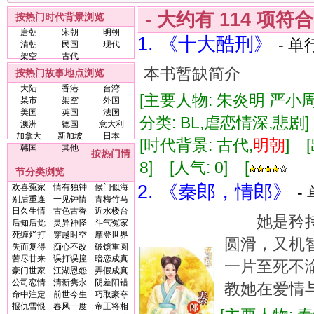
- 大约有
114
项符
按热门时代背景浏览
唐朝
宋朝
明朝
1. 《十大酷刑》
- 单
清朝
民国
现代
架空
古代
本书暂缺简介
按热门故事地点浏览
大陆
香港
台湾
[主要人物: 朱炎明 严小周
某市
架空
外国
美国
英国
法国
分类: BL,虐恋情深,悲剧
澳洲
德国
意大利
加拿大
新加坡
日本
[时代背景: 古代,
明朝
] 
韩国
其他
按热门情
8] [人气: 0] [
节分类浏览
2. 《秦郎，情郎》
欢喜冤家
情有独钟
候门似海
-
别后重逢
一见钟情
青梅竹马
日久生情
古色古香
近水楼台
她是矜持
后知后觉
灵异神怪
斗气冤家
死缠烂打
穿越时空
摩登世界
圆滑，又机
失而复得
痴心不改
破镜重圆
苦尽甘来
误打误撞
暗恋成真
一片至死不
豪门世家
江湖恩怨
弄假成真
公司恋情
清新隽永
阴差阳错
教她在爱情
命中注定
前世今生
巧取豪夺
报仇雪恨
春风一度
帝王将相