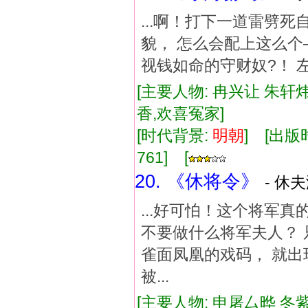
...啊！打下一道雷劈
貌， 怎么会配上这么个
视钱如命的守财奴?！ 
[主要人物: 冉兴让 朱轩炜
香,欢喜冤家]
[时代背景:
明朝
] [出版时
761] [
20. 《休将令》
- 休
...好可怕！这个将军
不要做什么将军夫人？ 
雀面凤凰的戏码， 就出
被...
[主要人物: 申屠厶晔 冬