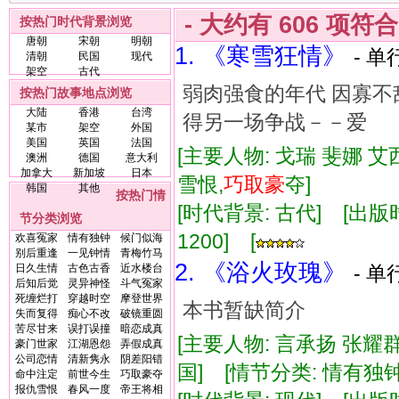
- 大约有
606
项符
按热门时代背景浏览
唐朝
宋朝
明朝
1. 《寒雪狂情》
- 单
清朝
民国
现代
架空
古代
弱肉强食的年代 因寡不
按热门故事地点浏览
大陆
香港
台湾
得另一场争战－－爱
某市
架空
外国
美国
英国
法国
[主要人物: 戈瑞 斐娜 艾
澳洲
德国
意大利
加拿大
新加坡
日本
雪恨,
巧取
豪
夺]
韩国
其他
按热门情
[时代背景: 古代] [出版时间:
节分类浏览
1200] [
欢喜冤家
情有独钟
候门似海
别后重逢
一见钟情
青梅竹马
2. 《浴火玫瑰》
日久生情
古色古香
近水楼台
- 单
后知后觉
灵异神怪
斗气冤家
死缠烂打
穿越时空
摩登世界
本书暂缺简介
失而复得
痴心不改
破镜重圆
苦尽甘来
误打误撞
暗恋成真
[主要人物: 言承扬 张耀
豪门世家
江湖恩怨
弄假成真
公司恋情
清新隽永
阴差阳错
国] [情节分类: 情有独钟
命中注定
前世今生
巧取豪夺
报仇雪恨
春风一度
帝王将相