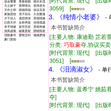
[时代背景: 现代] [出版时间:
误会重重
青春校园
细水长流
天之娇子
黑帮情仇
患得患失
3059] [
天作之和
因祸得福
协议买卖
家族恩怨
浪子回头
久别重逢
3. 《纯情小老婆》
-
才子佳人
虐恋情深
异国情缘
幻想天开
女扮男装
你情我愿
本书暂缺简介
杀手情缘
架空历史
异国奇缘
假凤虚凰
破案悬疑
阴错阳差
强取豪夺
爱恨交织
魂驰梦移
[主要人物: 康迪勤 芷若萱
豪门恩怨
分类:
巧取
豪
夺,协议买
[时代背景: 现代] [出版时间:
3051] [
4. 《泪滴淑女》
- 单
本书暂缺简介
[主要人物: 蓝希宁 姚茹君
夺]
[时代背景: 现代] [出版时间: