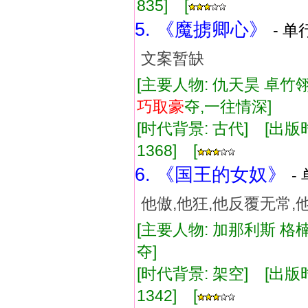
835] [
5. 《魔掳卿心》
- 单
文案暂缺
[主要人物: 仇天昊 卓竹翎
巧取
豪
夺,一往情深]
[时代背景: 古代] [出版时间:
1368] [
6. 《国王的女奴》
-
他傲,他狂,他反覆无常
[主要人物: 加那利斯 格
夺]
[时代背景: 架空] [出版时间:
1342] [