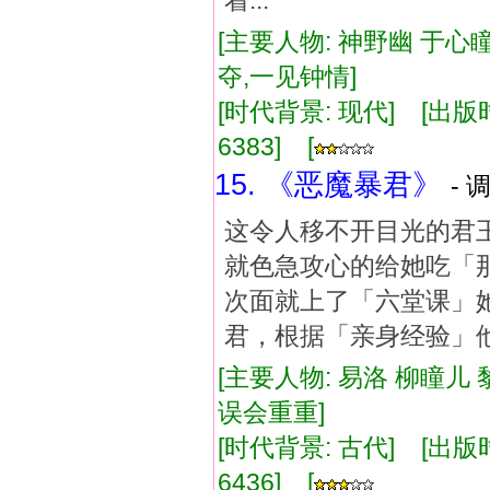
着...
[主要人物: 神野幽 于心瞳
夺,一见钟情]
[时代背景: 现代] [出版时间:
6383] [
15. 《恶魔暴君》
- 
这令人移不开目光的君
就色急攻心的给她吃「那种
次面就上了「六堂课」
君，根据「亲身经验」他在
[主要人物: 易洛 柳瞳儿 
误会重重]
[时代背景: 古代] [出版时间:
6436] [