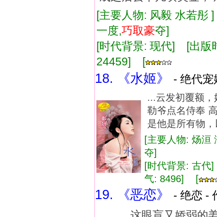
[主要人物: 风毅 水若彤 
一度,
巧取
豪
夺]
[时代背景: 现代] [出版时间:
24459] [
18. 《水姬》
- 绝代宠
...云发初覆
勒爷点名侍奉 
是他是所有物，
[主要人物: 炀洹
夺]
[时代背景: 古代] 
气: 8496] [
19. 《恶恋》
- 绝恋 -
... 这眼盲又娇弱