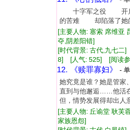
十字军之役 开启
的苦难 却陷落了她
[主要人物: 塞索 席维亚 
夺,阴差阳错]
[时代背景: 古代,九七二] [
8] [人气: 525] [阅读
12. 《赎罪寡妇》
- 
她究竟是谁？她是管家
直到与他邂逅……他活
但，情势发展得却出人
[主要人物: 丘谕堂 耿芙蓉
家族恩怨]