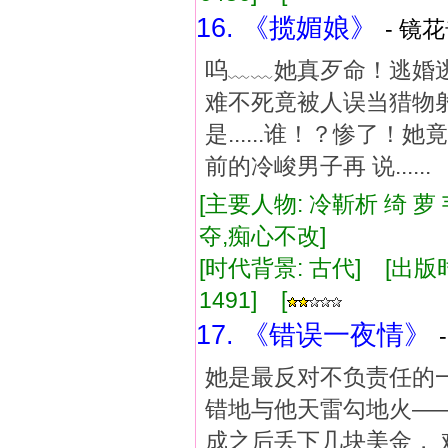
16. 《揽媚娘》
- 镜花
呜﹏﹏她真歹命！逃婚
难不死竟被人误当猎物
是......谁！？惨了
前的冷峻男子再 说.....
[主要人物: 冷靳析 绮 萝
夺,痴心不改]
[时代背景: 古代] [出版时间:
1491] [
17. 《错误一夜情》
她是最反对不负责任的一
错地与他天雷勾地火——
成之后丢下几块美金，