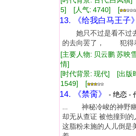
[时代背景: 古代,白凤镇] [
5] [人气: 4740] [
13. 《给我白马王子
她只不过是看不过去
的去向罢了， 犯得着
[主要人物: 贝云鹏 苏映雪
情]
[时代背景: 现代] [出版时间:
1549] [
14. 《禁脔》
- 绝恋 -
... 神秘冷峻的神野
却无从查证 被他撞到的
这脂粉未施的人儿倒是美