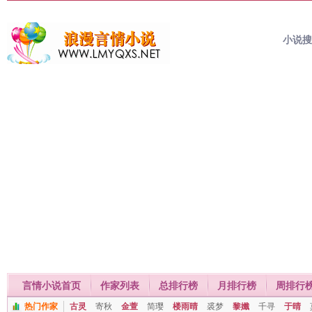
小说
言情小说首页
作家列表
总排行榜
月排行榜
周排行
热门作家
古灵
寄秋
金萱
简璎
楼雨晴
裘梦
黎孅
千寻
于晴