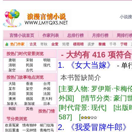
小说
言情小说首页
作家列表
总排行榜
月排行榜
周排行
热门作家
古灵
寄秋
金萱
简璎
楼雨晴
裘梦
黎孅
千寻
于晴
- 大约有
416
项符
按热门时代背景浏览
唐朝
宋朝
明朝
1. 《女大当嫁》
- 单
清朝
民国
现代
架空
古代
本书暂缺简介
按热门故事地点浏览
大陆
香港
台湾
[主要人物: 罗伊斯·卡梅
某市
架空
外国
美国
英国
法国
外国] [情节分类: 豪门世
澳洲
德国
意大利
加拿大
新加坡
日本
[时代背景: 现代] [出版时间:
韩国
其他
按热门情
587] [
节分类浏览
2. 《我爱冒牌牛郎》
欢喜冤家
情有独钟
候门似海
别后重逢
一见钟情
青梅竹马