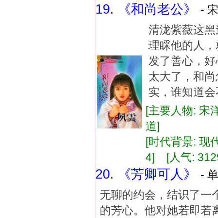
19. 《和尚老公》
- 
清泷紫薇这黑
理睬他的人，
发了善心，好
太大了，和尚
实，谁知道会
[主要人物: 宋
道]
[时代背景: 现代]
4] [人气: 312
20. 《芳卿可人》
- 
无聊的约会，结识了一
的芳心。他对她若即若