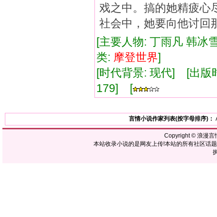
戏之中。搞的她精疲心
社会中，她要向他讨回那笔"心债
[主要人物: 丁雨凡 韩冰雪
类:
摩登
世界
]
[时代背景: 现代] [出版时间:
179] [
言情小说作家列表(按字母排序)：
Copyright ©
浪漫言
本站收录小说的是网友上传!本站的所有社区话
执