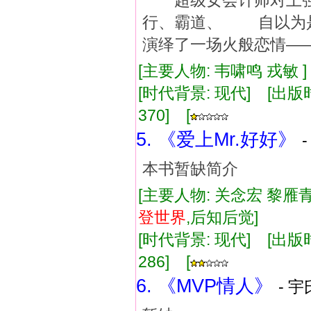
超级女会计师对上强
行、霸道、 自以为
演绎了一场火般恋情—
[主要人物: 韦啸鸣 戎敏 
[时代背景: 现代] [出版时间:
370] [
5. 《爱上Mr.好好》
本书暂缺简介
[主要人物: 关念宏 黎雁
登
世界
,后知后觉]
[时代背景: 现代] [出版时间:
286] [
6. 《MVP情人》
- 宇