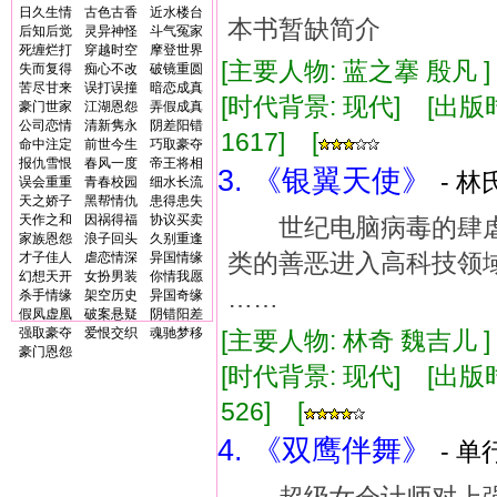
日久生情
古色古香
近水楼台
本书暂缺简介
后知后觉
灵异神怪
斗气冤家
死缠烂打
穿越时空
摩登世界
[主要人物: 蓝之搴 殷凡 
失而复得
痴心不改
破镜重圆
苦尽甘来
误打误撞
暗恋成真
[时代背景: 现代] [出版时间:
豪门世家
江湖恩怨
弄假成真
公司恋情
清新隽永
阴差阳错
1617] [
命中注定
前世今生
巧取豪夺
报仇雪恨
春风一度
帝王将相
3. 《银翼天使》
- 林
误会重重
青春校园
细水长流
天之娇子
黑帮情仇
患得患失
天作之和
因祸得福
协议买卖
世纪电脑病毒的肆虐
家族恩怨
浪子回头
久别重逢
类的善恶进入高科技领
才子佳人
虐恋情深
异国情缘
幻想天开
女扮男装
你情我愿
……
杀手情缘
架空历史
异国奇缘
假凤虚凰
破案悬疑
阴错阳差
强取豪夺
爱恨交织
魂驰梦移
[主要人物: 林奇 魏吉儿 
豪门恩怨
[时代背景: 现代] [出版时间:
526] [
4. 《双鹰伴舞》
- 单