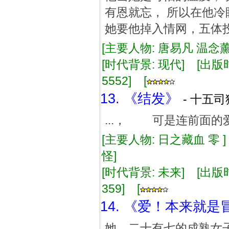
有恩就忘， 所以在他冷
她要他掉入情网，五体
[主要人物: 唐易凡 温念薰
[时代背景: 现代] [出版时间:
5552] [
13. 《结发》
- 十五司
...， 可是连前面
[主要人物: 日之藏血 零 
怪]
[时代背景: 未来] [出版时间:
359] [
14. 《爱！本来就是
她，二十有七的成熟女子，