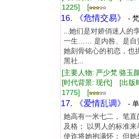
1225] [
16. 《危情交易》
- 
...她们是对娇俏迷人
一生…… 是内咎、是自
她刻骨铭心的初恋，也
黑社...
[主要人物: 严少梵 骆玉颜
[时代背景: 现代] [出版时间:
1775] [
17. 《爱情乱调》
- 
她高有一米七二， 笔直
及格； 以男人的标准来
使诈将她抱满怀； 但她