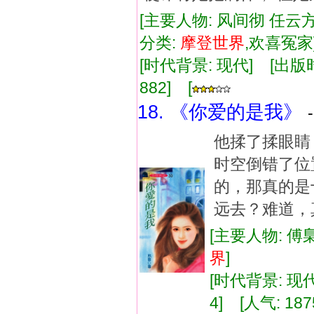
[主要人物: 风间彻 任云
分类:
摩登
世界
,欢喜冤
[时代背景: 现代] [出版时间:
882] [
18. 《你爱的是我》
他揉了揉眼睛
时空倒错了位
的，那真的是
远去？难道，
[主要人物: 傅
界
]
[时代背景: 现代]
4] [人气: 187