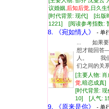
[主要人物: 邵齐 沈曼云 
议婚姻,
后知
后
觉
,日久
[时代背景: 现代] [出版时间:
1221] [阅读参考指数: 
8. 《宛如情人》
- 单
... 如
想才能回答
人。 我
们之间的关系
[主要人物: 肖
觉
,暗恋成真
[时代背景: 现代
10] [人气: 1
9. 《原来是你》
- 单