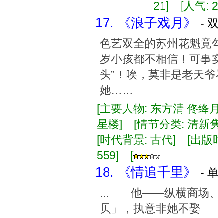
21] [人气: 2
17. 《浪子戏月》
- 
色艺双全的苏州花魁竟
岁小孩都不相信！可事
头”！唉，莫非是老天爷
她……
[主要人物: 东方清 佟绛
星楼] [情节分类: 清新隽
[时代背景: 古代] [出版时间:
559] [
18. 《情追千里》
- 
... 他——纵横商
贝」，执意非她不娶