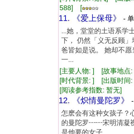
588] [
11. 《爱上保母》
- 
...她，堂堂的土语系
下， 仍然「义无反顾
爸皆如是说。 她却不愿
一...
[主要人物: ] [故事地点:
[时代背景: ] [出版时间: 1
[阅读参考指数: 暂无]
12. 《炽情曼陀罗》
怎麽会有这种女孩子？
的曼陀罗┅┅宋明清凝
是他要的女子