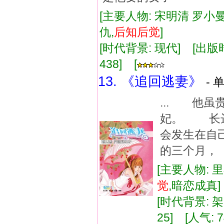
[主要人物: 宋明清 罗小曼
仇,
后知
后
觉
]
[时代背景: 现代] [出版时间:
438] [
13. 《追回逃妻》
- 
... 他
妃。 长
会发生在自
的三个月，
[主要人物: 
觉
,暗恋成真
[时代背景: 架空
25] [人气: 7