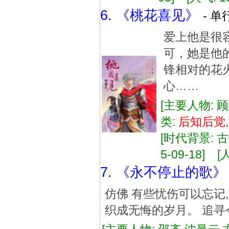
6. 《桃花喜见》
- 单
爱上他是很
可，她是他的
锋相对的花
心……
[主要人物: 
类:
后知
后
觉
[时代背景: 古
5-09-18] [
7. 《永不停止的歌》
仿佛 有些忧伤可以忘记,
织成无悔的岁月。 追寻