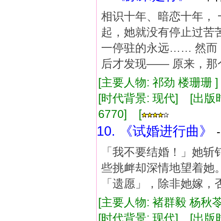
相识十年、暗恋十年， 
起，她就没有停止过苦
一停驻的永远…… 然而
后才发现—— 原来，
[主要人物: 祁劲 楼珊珊 
[时代背景: 现代] [出版时间:
6770] [
10. 《试婚进行曲》
「我不要结婚！」她斩
些挑衅却深情地望着她
「遗愿」，除非她嫁，
[主要人物: 褚群毅 杨秋苓
[时代背景: 现代] [出版时间: