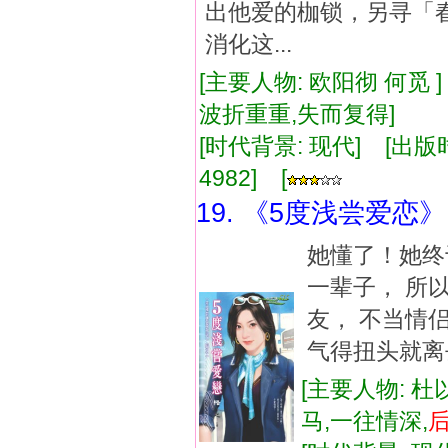
出他爱的枷锁，另寻
消化这...
[主要人物: 欧阳彻 何觅 
波折重重,失而复得]
[时代背景: 现代] [出版时间:
4982] [
19. 《5度浅尝爱恋》
她懂了！她终
一辈子， 所
友， 不当情
气得扭头就离
[主要人物: 杜
马,一往情深,