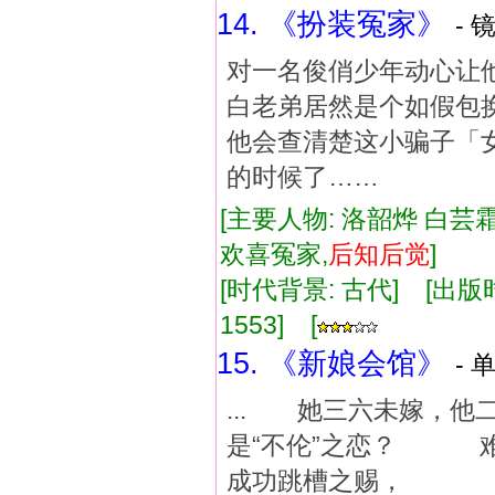
14. 《扮装冤家》
- 
对一名俊俏少年动心让
白老弟居然是个如假包
他会查清楚这小骗子「
的时候了……
[主要人物: 洛韶烨 白芸霜
欢喜冤家,
后知
后
觉
]
[时代背景: 古代] [出版时间:
1553] [
15. 《新娘会馆》
- 
... 她三六未嫁，
是“不伦”之恋？ 
成功跳槽之赐， 总