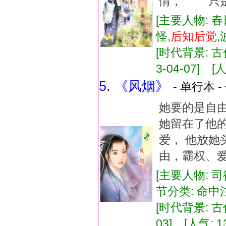
情， 只是
[主要人物: 春
怪,
后知
后
觉
[时代背景: 古代
3-04-07] [人
5. 《风烟》
- 单行本 -
她要的是自
她留在了他的
爱， 他放她
由，霸权、
[主要人物: 司
节分类: 命
[时代背景: 古代
03] [人气: 1