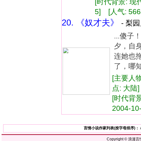
[时代背景: 现代]
5] [人气: 566
20. 《奴才夫》
- 梨园
...傻
夕，自
连她也拖
了，哪知
[主要人物
点: 大陆
[时代背景
2004-10
言情小说作家列表(按字母排序)：
Copyright ©
浪漫言