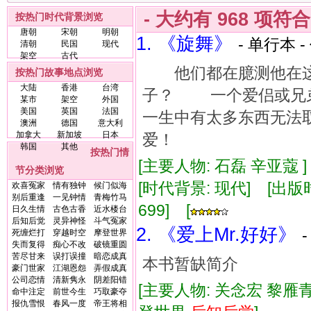
- 大约有
968
项符
按热门时代背景浏览
唐朝
宋朝
明朝
1. 《旋舞》
- 单行本 -
清朝
民国
现代
架空
古代
他们都在臆测他在这
按热门故事地点浏览
大陆
香港
台湾
子？ 一个爱侣或兄
某市
架空
外国
美国
英国
法国
一生中有太多东西无
澳洲
德国
意大利
加拿大
新加坡
日本
爱！
韩国
其他
按热门情
[主要人物: 石磊 辛亚蔻 
节分类浏览
[时代背景: 现代] [出版时间:
欢喜冤家
情有独钟
候门似海
别后重逢
一见钟情
青梅竹马
699] [
日久生情
古色古香
近水楼台
后知后觉
灵异神怪
斗气冤家
2. 《爱上Mr.好好》
死缠烂打
穿越时空
摩登世界
失而复得
痴心不改
破镜重圆
苦尽甘来
误打误撞
暗恋成真
本书暂缺简介
豪门世家
江湖恩怨
弄假成真
公司恋情
清新隽永
阴差阳错
[主要人物: 关念宏 黎雁青
命中注定
前世今生
巧取豪夺
报仇雪恨
春风一度
帝王将相