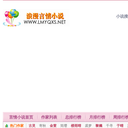
小说
言情小说首页
作家列表
总排行榜
月排行榜
周排行
热门作家
古灵
寄秋
金萱
简璎
楼雨晴
裘梦
黎孅
千寻
于晴