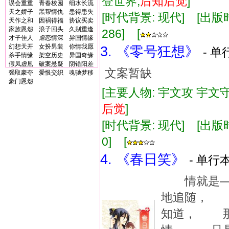
登世界,
后知
后
觉
]
误会重重
青春校园
细水长流
天之娇子
黑帮情仇
患得患失
[时代背景: 现代] [出版时间:
天作之和
因祸得福
协议买卖
家族恩怨
浪子回头
久别重逢
286] [
才子佳人
虐恋情深
异国情缘
幻想天开
女扮男装
你情我愿
3. 《零号狂想》
- 单
杀手情缘
架空历史
异国奇缘
假凤虚凰
破案悬疑
阴错阳差
文案暂缺
强取豪夺
爱恨交织
魂驰梦移
豪门恩怨
[主要人物: 宇文攻 宇文守
后
觉
]
[时代背景: 现代] [出版时间:
0] [
4. 《春日笑》
- 单行本
情就是—
地追随， 
知道， 那