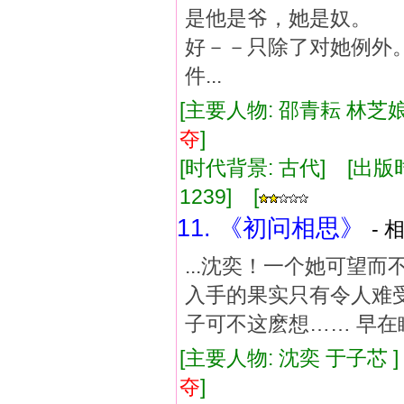
是他是爷，她是奴。
好－－只除了对她例
件...
[主要人物: 邵青耘 林芝娘
夺
]
[时代背景: 古代] [出版时间:
1239] [
11. 《初问相思》
- 
...沈奕！一个她可望
入手的果实只有令人难受
子可不这麽想…… 早在瞧
[主要人物: 沈奕 于子芯 
夺
]