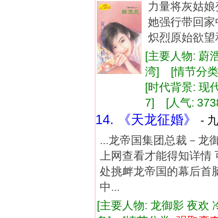
力量将灰姑娘
她强行带回家
炽烈原始欲望
[主要人物: 蔚
湾] [情节分类
[时代背景: 现代]
7] [人气: 373
14. 《天龙征婚》
- 
...龙帝国集团总裁－龙
上网查看才能得知详情 
处挑衅龙帝国的幕后首脑
中...
[主要人物: 龙御影 夜欢 