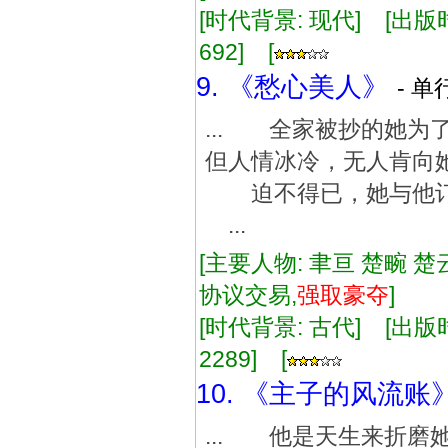
[时代背景: 现代] [出版时间:
692] [
9. 《愁心美人》
- 单
... 全家被抄的
但人情冰冷，无人肯向
迫不得已，她与他订
...
[主要人物: 聿亘 楚畹 楚
协议交易,
强
取豪
夺
]
[时代背景: 古代] [出版时间:
2289] [
10. 《主子的风流账
... 他是天生来折