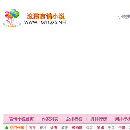
小说
言情小说首页
作家列表
总排行榜
月排行榜
周排行
热门作家
古灵
寄秋
金萱
简璎
楼雨晴
裘梦
黎孅
千寻
于晴