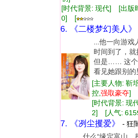
[时代背景: 现代] [出版时间:
0] [
6. 《二楼梦幻美人》
...他一向游
时间到了，就
但是…… 这
看见她跟别的男
[主要人物: 靳
控,
强
取豪
夺
[时代背景: 现代]
2] [人气: 615
7. 《冽尘攫爱》
- 狂
... 什么“缘定富