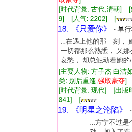
[时代背景: 古代,清朝] [出版
9] [人气: 2202] [
18. 《只爱你》
- 单行
...在遇上他的那一刻，
一切都那么熟悉， 又那
哀愁， 却总触动着她的心
[主要人物: 方子杰 白洁如
类: 别后重逢,
强
取豪
夺
[时代背景: 现代] [出版时间:
841] [
19. 《明星之沦陷》
...方宁不
动，加入了造