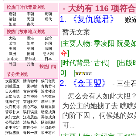
- 大约有
116
项符
按热门时代背景浏览
唐朝
宋朝
明朝
1. 《复仇魔君》
- 败
清朝
民国
现代
架空
古代
暂无文案
按热门故事地点浏览
大陆
香港
台湾
[主要人物: 季凌阳 阮曼如
某市
架空
外国
美国
英国
法国
夺
]
澳洲
德国
意大利
加拿大
新加坡
日本
[时代背景: 古代] [出版时间:
韩国
其他
按热门情
0] [
节分类浏览
2. 《金玉盟》
欢喜冤家
情有独钟
候门似海
- 三生石
别后重逢
一见钟情
青梅竹马
日久生情
古色古香
近水楼台
...怎么会有人如此大
后知后觉
灵异神怪
斗气冤家
死缠烂打
穿越时空
摩登世界
为公主的她掳了去 瞧瞧
失而复得
痴心不改
破镜重圆
苦尽甘来
误打误撞
暗恋成真
的阶下囚， 伺候她的奴
豪门世家
江湖恩怨
弄假成真
公司恋情
清新隽永
阴差阳错
哥...
命中注定
前世今生
巧取豪夺
报仇雪恨
春风一度
帝王将相