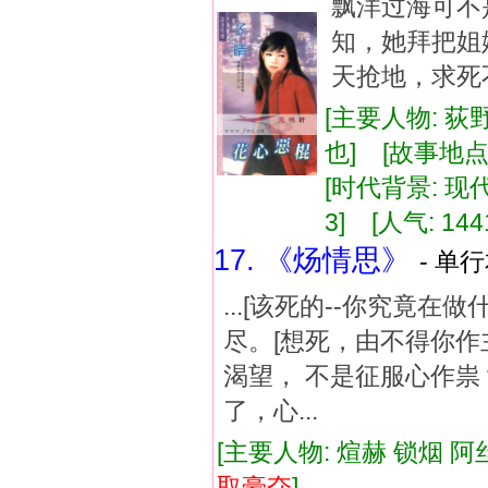
飘洋过海可不
知，她拜把姐
天抢地，求死不
[主要人物: 
也] [故事地点
[时代背景: 现代]
3] [人气: 144
17. 《炀情思》
- 单行
...[该死的--你究竟
尽。[想死，由不得你作
渴望， 不是征服心作祟
了，心...
[主要人物: 煊赫 锁烟 阿
取豪
夺
]