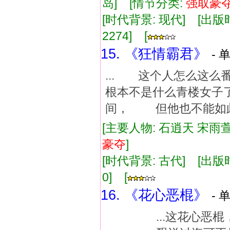
岛] [情节分类:
强
取豪
[时代背景: 现代] [出版时间:
2274] [
15. 《狂情霸君》
- 
... 这个人怎么这
根本不是什么青楼女子
间， 但他也不能如此
[主要人物: 石逍天 宋雨萱
豪
夺
]
[时代背景: 古代] [出版时间:
0] [
16. 《花心恶棍》
- 
...这花心恶