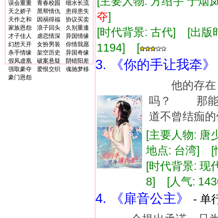
[主要人物: 方绍宇 于烟岚
误会重重
青春校园
细水长流
天之娇子
黑帮情仇
患得患失
夺
]
天作之和
因祸得福
协议买卖
家族恩怨
浪子回头
久别重逢
[时代背景: 古代] [出版时间:
才子佳人
虐恋情深
异国情缘
幻想天开
女扮男装
你情我愿
1194] [
杀手情缘
架空历史
异国奇缘
假凤虚凰
破案悬疑
阴错阳差
3. 《你的手让我牵》
强取豪夺
爱恨交织
魂驰梦移
豪门恩怨
他的存在，
吗？ 那能
道不曾结痂的
[主要人物: 唐
地点: 台湾] 
[时代背景: 现代]
8] [人气: 143
4. 《扉音公主》
- 单