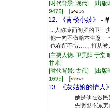
[时代背景: 现代] [出版时间:
9472] [
12. 《青楼小妓》
- 
...人称冷面阎罗的卫
他一向不做赔本生意， 
也在所不惜…… 打从被人
[主要人物: 卫昊阳 于棠 
甘来]
[时代背景: 古代] [出版时间:
1699] [
13. 《灰姑娘的情人
她是他在贫民
失明也不减美