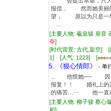
... 会提出承诺，
报偿， 然而她美丽
望， 原以为只是一
...
[主要人物: 羲皇辕 扉音 
夺
]
[时代背景: 古代,架空] [出版
1] [人气: 1223] [
5. 《狠心情郎》
- 单
... 他恨她── 
报复！！ 婚礼上的
的痛苦…‥ 他一直在
[主要人物: 柳子骏 蔡心璇
初]