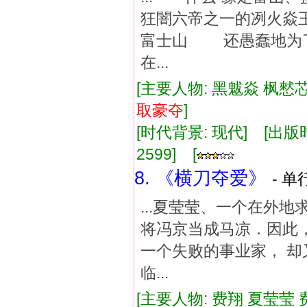
狂闇六帝之一的冽火焱
富士山 还愚蠢地为
在...
[主要人物: 黑魃焱 枫憖芯
取豪
夺
]
[时代背景: 现代] [出版时间:
2599] [
8. 《横刀夺爱》
- 单
...夏莹莹、一个在外
将冯京当成马凉．因此，
一个失败的事业家， 却
临...
[主要人物: 费翔 夏莹莹 