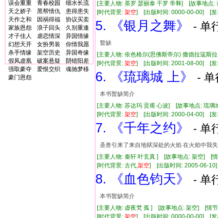
误会重重
青春校园
细水长流
[主要人物: 荼罗 瑟丽泰 干罗 帝释] [故事地点
天之娇子
黑帮情仇
患得患失
[时代背景:
架空
] [出版时间: 0000-00-00] [发
天作之和
因祸得福
协议买卖
5. 《银月之舞》
- 单
家族恩怨
浪子回头
久别重逢
才子佳人
虐恋情深
异国情缘
暂缺
幻想天开
女扮男装
你情我愿
杀手情缘
架空历史
异国奇缘
[主要人物: 依色格尔(思佛斯帝尔) 撒德拉寇斯拉 
假凤虚凰
破案悬疑
阴错阳差
[时代背景:
架空
] [出版时间: 2001-08-00] [发
强取豪夺
爱恨交织
魂驰梦移
6. 《琉璃城 上》
- 
豪门恩怨
本书暂缺简介
[主要人物: 苏达玛 贡甫 心波] [故事地点: 琉璃
[时代背景:
架空
] [出版时间: 2000-04-00] [
7. 《千年之约》
- 单
圣兽引来了来自地狱深处的火焰 在火焰中我失
[主要人物: 秦轩 叶玄真 ] [故事地点: 架空] 
[时代背景: 古代,
架空
] [出版时间: 2005-06-10]
8. 《血色钧天》
- 单
本书暂缺简介
[主要人物: 虚夜梵 孤 ] [故事地点: 架空] [情节
[时代背景:
架空
] [出版时间: 0000-00-00] [发