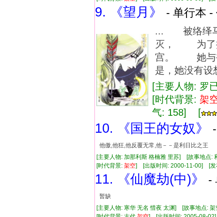
9. 《望月》
- 单行本 -
... 被络
灭， 为了
宫。 她与
是，她没有设想
[主要人物: 罗
[时代背景:
架
气: 158] [
10. 《国王的女奴》
他傲,他狂,他反覆无常,他－－是利日比之王
[主要人物: 加那利斯 格楠雅 里苏] [故事地点:
[时代背景:
架空
] [出版时间: 2000-11-00] [发
11. 《仙魔劫(中)》
-
暂缺
[主要人物: 寒华 无名 惜夜 太渊] [故事地点: 架
[时代背景: 古代,
架空
] [出版时间: 2005-08-02]