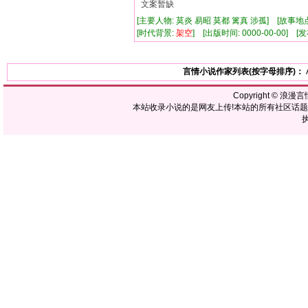
文案暂缺
[主要人物: 莫炎 易昭 莫都 篱真 涉孤] [故事地
[时代背景:
架空
] [出版时间: 0000-00-00] [发
言情小说作家列表(按字母排序)：
Copyright ©
浪漫言
本站收录小说的是网友上传!本站的所有社区话
执