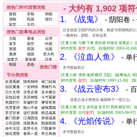
- 大约有
1,902
项符
按热门时代背景浏览
唐朝
宋朝
明朝
1. 《战鬼》
- 阴阳卷 -
清朝
民国
现代
架空
古代
过去他是卫国护民的大将，她是与世隔绝的公
按热门故事地点浏览
一颗舍利，阴阳，没有边界。
大陆
香港
台湾
[主要人物: 七曜 千夜 燕吹笛 轩辕岳 皇甫迟 ] 
某市
架空
外国
[时代背景:
架空
,古代] [出版时间: 2003-01-00]
美国
英国
法国
澳洲
德国
意大利
2. 《泣血人鱼》
- 单
加拿大
新加坡
日本
韩国
其他
按热门情
本书暂缺简介
节分类浏览
[主要人物: 雪契 潋滟 蝶羽 卫廷] [故事地点: 
[时代背景:
架空
] [出版时间: 1997-11-00] [发
欢喜冤家
情有独钟
候门似海
3. 《战云密布3》
别后重逢
一见钟情
青梅竹马
- 
日久生情
古色古香
近水楼台
后知后觉
灵异神怪
斗气冤家
攻南之战大势抵定,杨国终于一统江山。 
死缠烂打
穿越时空
摩登世界
[主要人物: 玄玉 余丹波 袁天印 凤翔 顾长空] 
失而复得
痴心不改
破镜重圆
[时代背景: 古代
架空
] [出版时间: 2003-08-07]
苦尽甘来
误打误撞
暗恋成真
豪门世家
江湖恩怨
弄假成真
4. 《光焰传说》
- 单
公司恋情
清新隽永
阴差阳错
命中注定
前世今生
巧取豪夺
本书暂缺简介
报仇雪恨
春风一度
帝王将相