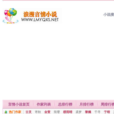
小说
言情小说首页
作家列表
总排行榜
月排行榜
周排行
热门作家
古灵
寄秋
金萱
简璎
楼雨晴
裘梦
黎孅
千寻
于晴