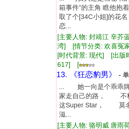
箱事件”的主角 瞧他抱
取了个[34C小姐]的
恋...
[主要人物: 封靖江 辛芥蓝
湾] [情节分类: 欢喜冤
[时代背景: 现代] [出版时间:
617] [
13. 《狂恋豹男》
- 
... 她一向是个乖
家走自己的路， 不
这Super Star
滋...
[主要人物: 骆明威 唐雨荷