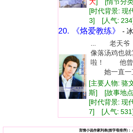
大
] [情节分
[时代背景: 现代]
3] [人气: 234
20. 《烙爱教练》
- 
... 老天
像落汤鸡也
啦！ 他曾
她一直一直都
[主要人物: 骆文.
斯] [故事地点:
[时代背景: 现代]
7] [人气: 531
言情小说作家列表(按字母排序)：