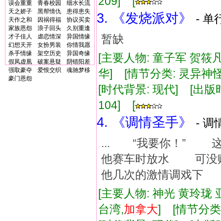
209] [
误会重重
青春校园
细水长流
天之娇子
黑帮情仇
患得患失
3. 《发烧派对》
- 单
天作之和
因祸得福
协议买卖
家族恩怨
浪子回头
久别重逢
暂缺
才子佳人
虐恋情深
异国情缘
幻想天开
女扮男装
你情我愿
杀手情缘
架空历史
异国奇缘
[主要人物: 童子军 贺筱
假凤虚凰
破案悬疑
阴错阳差
强取豪夺
爱恨交织
魂驰梦移
华] [情节分类: 灵异神
豪门恩怨
[时代背景: 现代] [出版时间:
104] [
4. 《调情圣手》
- 调
... “我要你！”
他赛车时放水 可没
他几次的激情调戏下 
[主要人物: 神光 黄玲珑 
台湾,
加拿大
] [情节分