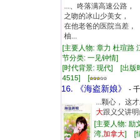
...、咚落满高速公
之吻的冰山少美女，
在他老爸的医院当差
柚...
[主要人物: 章力 杜瑄路 
节分类: 一见钟情]
[时代背景: 现代] [出版时间:
4515] [
16. 《海盗新娘》
- 
...颗心，
大
跟义父讲明
[主要人物: 励
湾,
加拿大
] 