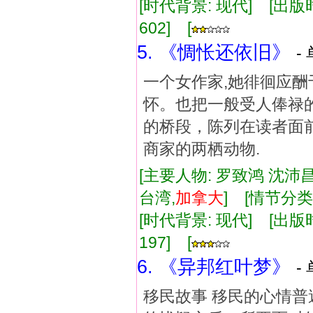
[时代背景: 现代] [出版时间:
602] [
5. 《惆怅还依旧》
-
一个女作家,她徘徊应
怀。也把一般受人俸禄
的桥段，陈列在读者面
商家的两栖动物.
[主要人物: 罗致鸿 沈沛昌
台湾,
加拿大
] [情节分类
[时代背景: 现代] [出版时间:
197] [
6. 《异邦红叶梦》
-
移民故事 移民的心情