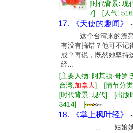
[时代背景: 现代]
7] [人气: 516
17. 《天使的趣闻》
... 这个台湾来的
有没有搞错？他可不记得
成？再说，既然她坚持
经...
[主要人物: 阿其顿·哥罗
台湾,
加拿大
] [情节分
[时代背景: 现代] [出版时间:
3414] [
18. 《掌上枫叶轻》
... 姑