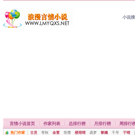
小说
言情小说首页
作家列表
总排行榜
月排行榜
周排行
热门作家
古灵
寄秋
金萱
简璎
楼雨晴
裘梦
黎孅
千寻
于晴