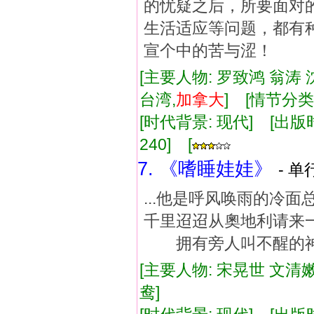
的忧疑之后，所要面对
生活适应等问题，都有
宣个中的苦与涩！
[主要人物: 罗致鸿 翁涛 
台湾,
加拿大
] [情节分类
[时代背景: 现代] [出版时间:
240] [
7. 《嗜睡娃娃》
- 单
...他是呼风唤雨的
千里迢迢从奧地利请来
拥有旁人叫不醒的神功
[主要人物: 宋晃世 文清嫩
鸯]