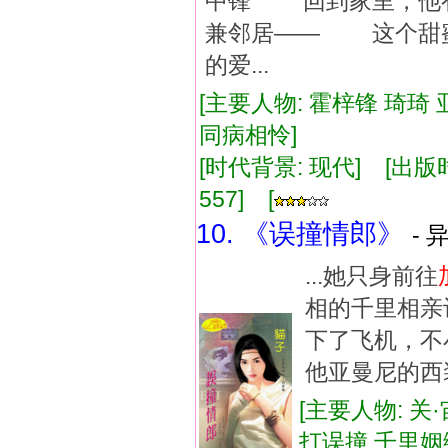
中锋 回到家里，他
兼邻居—— 这个甜
的爱...
[主要人物: 霍梓锋 琦琦
同病相怜]
[时代背景: 现代] [出版时间:
557] [
10. 《误撞情郎》
- 
...她只身前往
相的千里相亲
下了飞机，不
他亚曼尼的西装
[主要人物: 关·
打误撞,千里