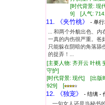
[时代背景: 现代]
9] [人气: 714
11. 《夹竹桃》
- 单行
... 和两个外貌出色
一真的内伤很严重。爸
只能躲在阴暗的角落舔
的捉弄！...
[主要人物: 齐开云 叶桃 
守护]
[时代背景: 现代] [出版时间:
929] [
12. 《独宠》
- 结缡 -
...一句女人还是当秘