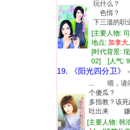
玩什么？ 
色情？ 
下三滥的职
[主要人物: 
地点:
加拿大
[时代背景: 现代
02] [人气: 9
19. 《阳光四分卫》
... 喂，
个傻瓜？ 
多指教？该
吐出来 嫌活
[主要人物: 韩