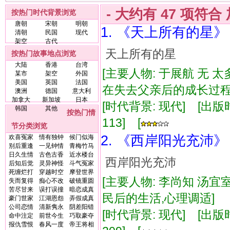
- 大约有
47
项符合
按热门时代背景浏览
唐朝
宋朝
明朝
1. 《天上所有的星》
清朝
民国
现代
架空
古代
天上所有的星
按热门故事地点浏览
大陆
香港
台湾
[主要人物: 于展航 无 
某市
架空
外国
美国
英国
法国
在失去父亲后的成长过
澳洲
德国
意大利
加拿大
新加坡
日本
[时代背景: 现代] [出版时间:
韩国
其他
按热门情
113] [
节分类浏览
2. 《西岸阳光充沛》
欢喜冤家
情有独钟
候门似海
别后重逢
一见钟情
青梅竹马
日久生情
古色古香
近水楼台
西岸阳光充沛
后知后觉
灵异神怪
斗气冤家
死缠烂打
穿越时空
摩登世界
[主要人物: 李尚知 汤宜室
失而复得
痴心不改
破镜重圆
苦尽甘来
误打误撞
暗恋成真
民后的生活,心理调适]
豪门世家
江湖恩怨
弄假成真
公司恋情
清新隽永
阴差阳错
[时代背景: 现代] [出版时间:
命中注定
前世今生
巧取豪夺
报仇雪恨
春风一度
帝王将相