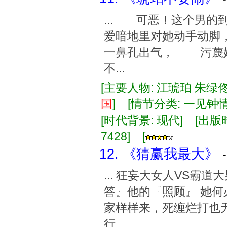
... 可恶！这个男
爱暗地里对她动手动
一鼻孔出气， 污蔑
不...
[主要人物: 江琥珀 朱绿佟
国
] [情节分类: 一见钟
[时代背景: 现代] [出版时间:
7428] [
12. 《猜赢我最大》
... 狂妄大女人VS霸道
答』他的『照顾』 她何
家样样来，死缠烂打也
行...