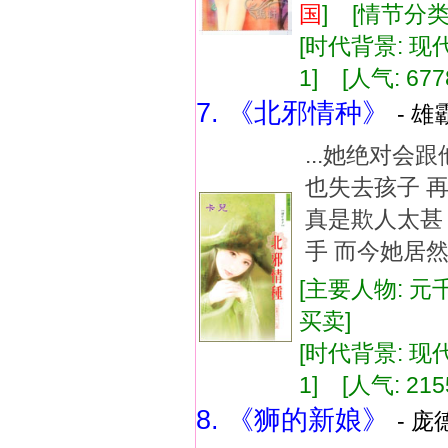
国
] [情节分
[时代背景: 现代]
1] [人气: 677
7. 《北邪情种》
- 雄
...她绝对
也失去孩子 
真是欺人太甚
手 而今她居然
[主要人物: 元千
买卖]
[时代背景: 现代]
1] [人气: 215
8. 《狮的新娘》
- 庞