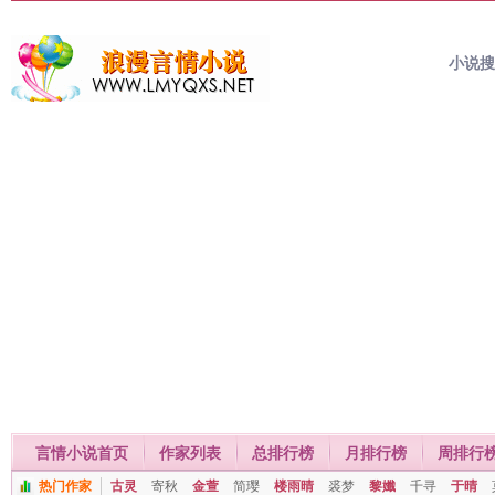
小说
言情小说首页
作家列表
总排行榜
月排行榜
周排行
热门作家
古灵
寄秋
金萱
简璎
楼雨晴
裘梦
黎孅
千寻
于晴