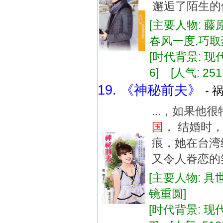
邂逅了陌生的
[主要人物: 藤
春风一度,巧
[时代背景: 现代]
6] [人气: 251
19. 《神秘前夫》
- 
...，如果
国
， 结婚时
痕，她在台湾
又令人眷恋的笑容
[主要人物: 具
镜重圆]
[时代背景: 现代]