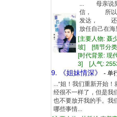
... 母亲
信， 所以
发达， 还
放任自己在海
[主要人物: 聂
坡] [情节分
[时代背景: 现代]
3] [人气: 255
9. 《姐妹情深》
- 单
...“姐！我们重新开
经很不一样了，但是我
也不要放开我的手。我
哪些事情...