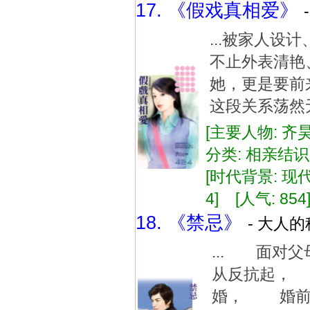
17. 《假戏真相爱》
...被家人设
不止外表清艳
她，更是要前
这段关系荡然无
[主要人物: 齐
分类: 相亲结
[时代背景: 现代]
4] [人气: 854
18. 《禁忌》
- 大人的
... 面对
从反抗起，
婚， 婚前