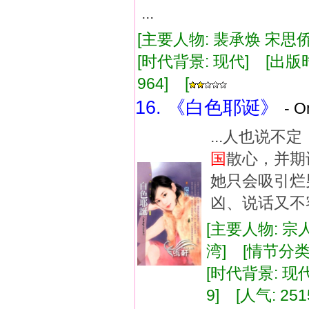
...
[主要人物: 裴承焕 宋思侨
[时代背景: 现代] [出版时间:
964] [
16. 《白色耶诞》
- O
...人也说
国
散心，并期
她只会吸引烂
凶、说话又不
[主要人物: 宗
湾] [情节分
[时代背景: 现代]
9] [人气: 251