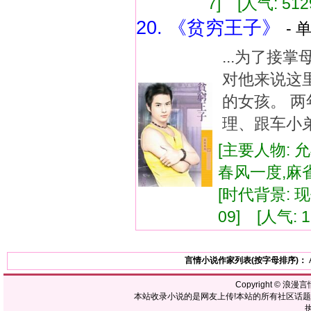
7] [人气: 512
20. 《贫穷王子》
- 
...为了接
对他来说这
的女孩。 
理、跟车小弟
[主要人物: 允
春风一度,麻
[时代背景: 现代
09] [人气: 1
言情小说作家列表(按字母排序)：
Copyright ©
浪漫言
本站收录小说的是网友上传!本站的所有社区话
执