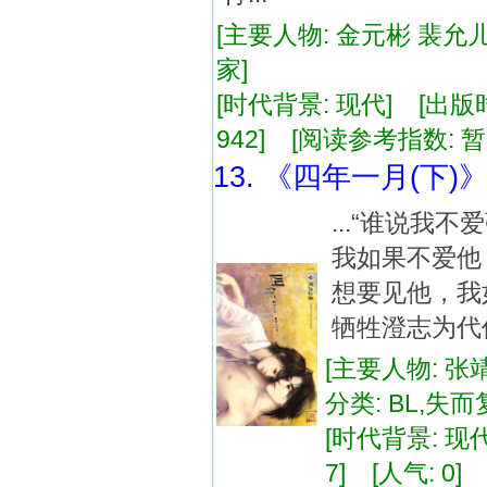
[主要人物: 金元彬 裴允
家]
[时代背景: 现代] [出版时间:
942] [阅读参考指数: 暂
13. 《四年一月(下)
...“谁说
我如果不爱他
想要见他，我
牺牲澄志为代价
[主要人物: 张
分类: BL,失
[时代背景: 现代]
7] [人气: 0] 