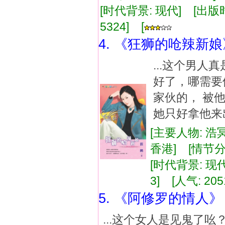
[时代背景: 现代] [出版时间:
5324] [
4. 《狂狮的呛辣新娘
...这个男人
好了，哪需要
家伙的， 被
她只好拿他来出
[主要人物: 浩
香港] [情节
[时代背景: 现代]
3] [人气: 205
5. 《阿修罗的情人》
...这个女人是见鬼了