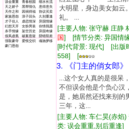
误会重重
青春校园
细水长流
大明星，身边美女如云
天之娇子
黑帮情仇
患得患失
天作之和
因祸得福
协议买卖
礼。 ...
家族恩怨
浪子回头
久别重逢
才子佳人
虐恋情深
异国情缘
幻想天开
女扮男装
你情我愿
[主要人物: 张守赫 庄静 
杀手情缘
架空历史
异国奇缘
国
] [情节分类: 异国情
假凤虚凰
破案悬疑
阴错阳差
强取豪夺
爱恨交织
魂驰梦移
[时代背景: 现代] [出版时间:
豪门恩怨
558] [
3. 《门主的俏女郎》
...这个女人真的是很
不但误会他是个负心汉
是，她居然还找来别的
三年，这...
[主要人物: 车仁昊(赤焰)
类: 误会重重,别后重逢