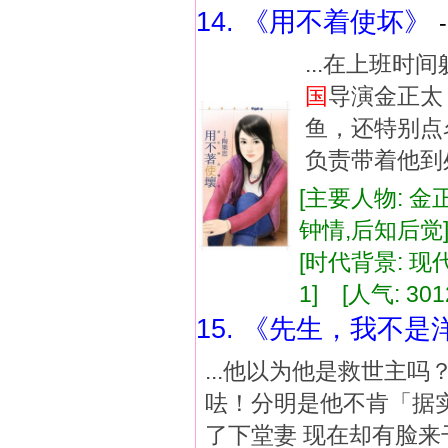
14. 《用不着使坏》
...在上班
国
导演金正
鱼，还特别
负责带着他到
[主要人物: 金正
钟情,后知后
[时代背景: 现代]
1] [人气: 301
15. 《先生，我不是
...他以为他是救世主
呿！分明是他不肯「据
了下堂妻 现在却有脸来