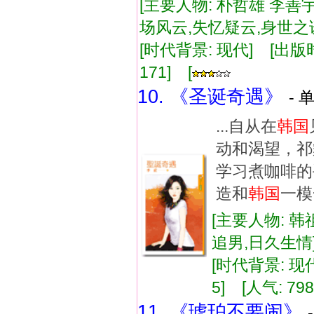
[主要人物: 朴哲雄 李善
场风云,失忆疑云,身世
[时代背景: 现代] [出版时间:
171] [
10. 《圣诞奇遇》
- 
...自从在
韩国
动和渴望，祁
学习煮咖啡的
造和
韩国
一模
[主要人物: 韩
追男,日久生
[时代背景: 现代]
5] [人气: 798
11. 《琥珀不要闹》