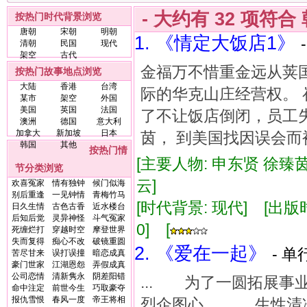
- 大约有
32
项符合
按热门时代背景浏览
唐朝
宋朝
明朝
1. 《情定大饭店1》
清朝
民国
现代
架空
古代
金福万不惜重金远从荚
按热门故事地点浏览
大陆
香港
台湾
际的华克山庄经营权。 
某市
架空
外国
美国
英国
法国
了不让饭店倒闭，员工
澳洲
德国
意大利
加拿大
新加坡
日本
茵， 到美国找因误会
韩国
其他
按热门情
[主要人物: 申东贤 徐臻
节分类浏览
云]
欢喜冤家
情有独钟
候门似海
别后重逢
一见钟情
青梅竹马
[时代背景: 现代] [出版时间:
日久生情
古色古香
近水楼台
后知后觉
灵异神怪
斗气冤家
0] [
死缠烂打
穿越时空
摩登世界
失而复得
痴心不改
破镜重圆
2. 《爱在一起》
- 单
苦尽甘来
误打误撞
暗恋成真
豪门世家
江湖恩怨
弄假成真
公司恋情
清新隽永
阴差阳错
... 为了一圆拓展
命中注定
前世今生
巧取豪夺
报仇雪恨
春风一度
帝王将相
烈企图心， 生性清